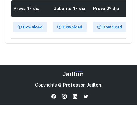
Prova 1º dia
Gabarito 1º dia
Prova 2º dia
Ga
Download
Download
Download
Copyrights ©
Professor Jailton
.