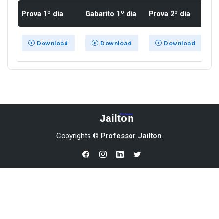
Prova 1º dia
Gabarito 1º dia
Prova 2º dia
Ga
Download
Download
Download
Copyrights ©
Professor Jailton
.