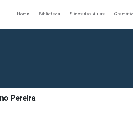
Home
Biblioteca
Slides das Aulas
Gramáti
ino Pereira